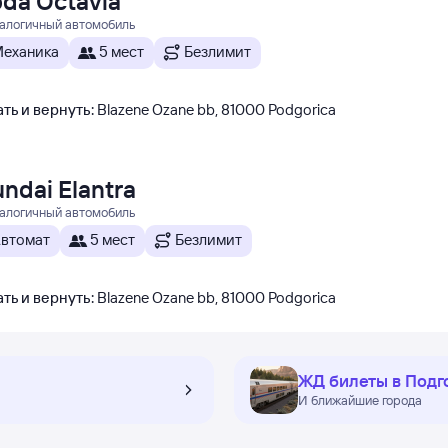
da Octavia
налогичный автомобиль
еханика
5 мест
Безлимит
ть и вернуть
:
Blazene Ozane bb, 81000 Podgorica
ndai Elantra
налогичный автомобиль
втомат
5 мест
Безлимит
ть и вернуть
:
Blazene Ozane bb, 81000 Podgorica
ЖД билеты в Подг
И ближайшие города