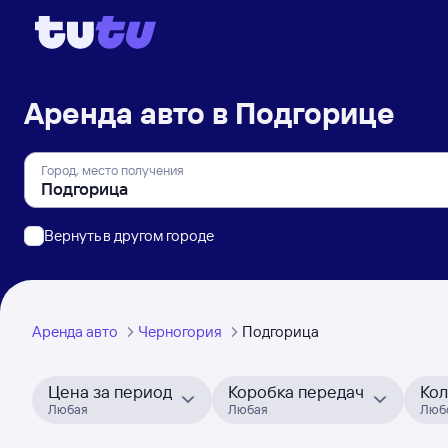
Аренда авто в Подгорице
Город, место получения
Вернуть в другом городе
Аренда авто
Черногория
Подгорица
Цена за период
Коробка передач
Кол
Любая
Любая
Люб