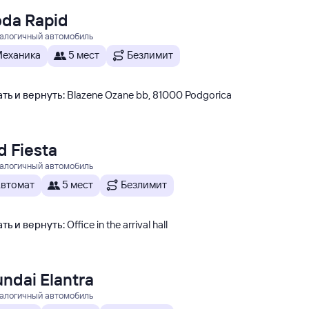
da Rapid
налогичный автомобиль
еханика
5 мест
Безлимит
ть и вернуть
:
Blazene Ozane bb, 81000 Podgorica
d Fiesta
налогичный автомобиль
втомат
5 мест
Безлимит
ть и вернуть
:
Office in the arrival hall
ndai Elantra
налогичный автомобиль