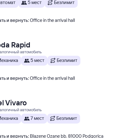
втомат
5 мест
Безлимит
ть и вернуть
:
Office in the arrival hall
da Rapid
налогичный автомобиль
еханика
5 мест
Безлимит
ть и вернуть
:
Office in the arrival hall
l Vivaro
налогичный автомобиль
еханика
7 мест
Безлимит
ть и вернуть
:
Blazene Ozane bb, 81000 Podgorica