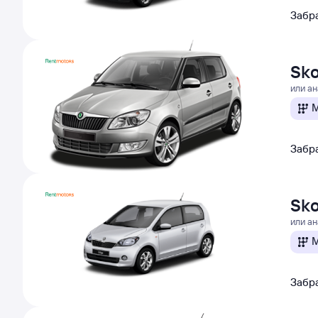
Забра
Sko
или а
М
Забра
Sko
или а
М
Забра