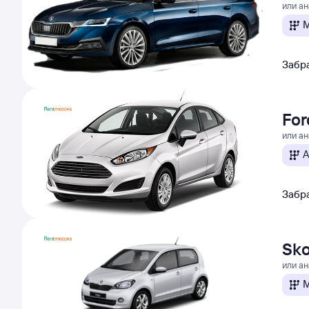
или а
М
Забра
For
или а
А
Забра
Sko
или а
М