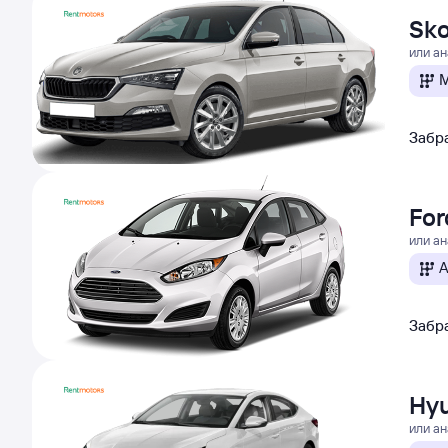
Sko
или а
М
Забра
For
или а
А
Забра
Hyu
или а