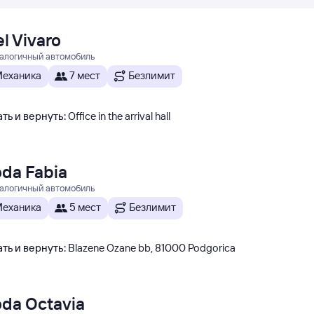
l Vivaro
налогичный автомобиль
еханика
7 мест
Безлимит
ть и вернуть
:
Office in the arrival hall
da Fabia
налогичный автомобиль
еханика
5 мест
Безлимит
ть и вернуть
:
Blazene Ozane bb, 81000 Podgorica
da Octavia