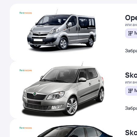
Ope
или а
М
Забра
Sko
или а
М
Забра
Sko