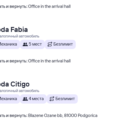
ть и вернуть
:
Office in the arrival hall
da Fabia
налогичный автомобиль
еханика
5 мест
Безлимит
ть и вернуть
:
Office in the arrival hall
da Citigo
налогичный автомобиль
еханика
4 места
Безлимит
ть и вернуть
:
Blazene Ozane bb, 81000 Podgorica