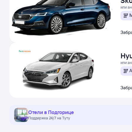
Sko
или а
М
Забра
Hyu
или а
А
Забра
Отели в Подгорице
Поддержка 24/7 на Туту