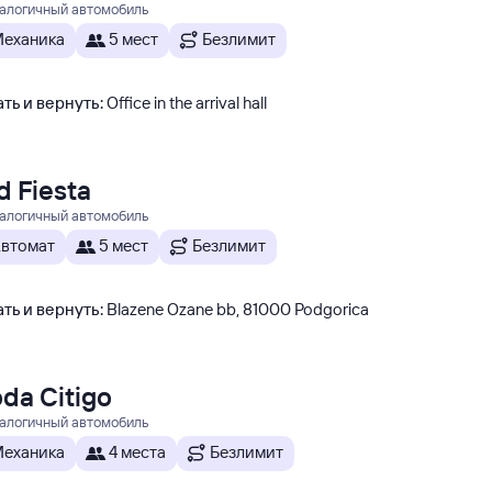
налогичный автомобиль
еханика
5 мест
Безлимит
ть и вернуть
:
Office in the arrival hall
d Fiesta
налогичный автомобиль
втомат
5 мест
Безлимит
ть и вернуть
:
Blazene Ozane bb, 81000 Podgorica
da Citigo
налогичный автомобиль
еханика
4 места
Безлимит