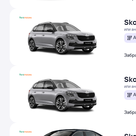
Sk
или а
А
Забра
Sk
или а
А
Забра