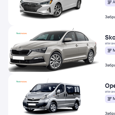
А
Забра
Sko
или а
М
Забра
Ope
или а
М
Забра