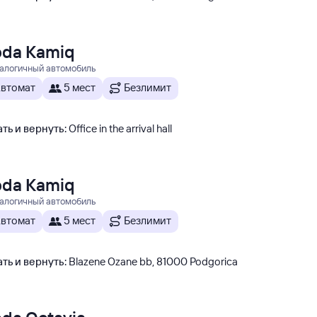
oda Kamiq
налогичный автомобиль
втомат
5 мест
Безлимит
ть и вернуть
:
Office in the arrival hall
oda Kamiq
налогичный автомобиль
втомат
5 мест
Безлимит
ть и вернуть
:
Blazene Ozane bb, 81000 Podgorica