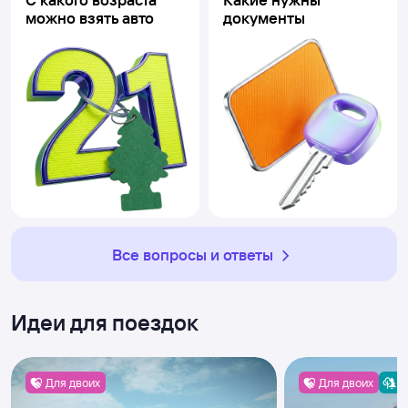
можно взять авто
документы
Все вопросы и ответы
Идеи для поездок
Для двоих
Для двоих
Ж