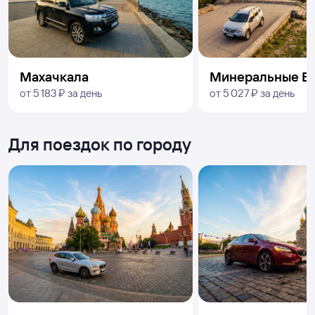
Махачкала
Минеральные В
от
5 ⁠183 ⁠₽
за день
от
5 ⁠027 ⁠₽
за день
Для поездок по городу