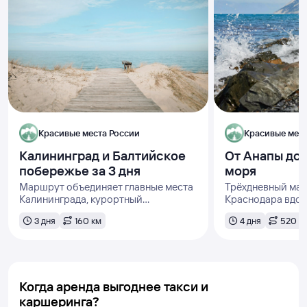
Красивые места России
Красивые мест
Калининград и Балтийское
От Анапы до 
побережье за 3 дня
моря
Маршрут объединяет главные места
Трёхдневный ма
Калининграда, курортный
Краснодара вдол
Зеленоградск, Куршскую косу и
побережья
3 дня
160 км
4 дня
520 к
Светлогорск
Когда аренда выгоднее такси и
каршеринга?