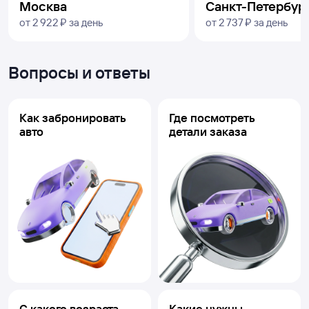
Москва
Санкт-Петербур
от
2 ⁠922 ⁠₽
за день
от
2 ⁠737 ⁠₽
за день
Вопросы и ответы
Как забронировать
Где посмотреть
авто
детали заказа
С какого возраста
Какие нужны