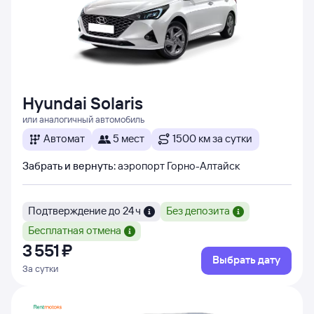
Hyundai Solaris
или аналогичный автомобиль
Автомат
5 мест
1500 км за сутки
Забрать и вернуть
:
аэропорт Горно-Алтайск
Подтверждение до 24 ч
Без депозита
Бесплатная отмена
3 ⁠551 ⁠₽
Выбрать дату
За сутки