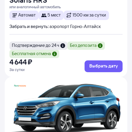
Solaris HRS
или аналогичный автомобиль
Автомат
5 мест
1500 км за сутки
Забрать и вернуть
:
аэропорт Горно-Алтайск
Подтверждение до 24 ч
Без депозита
Бесплатная отмена
4 ⁠644 ⁠₽
Выбрать дату
За сутки