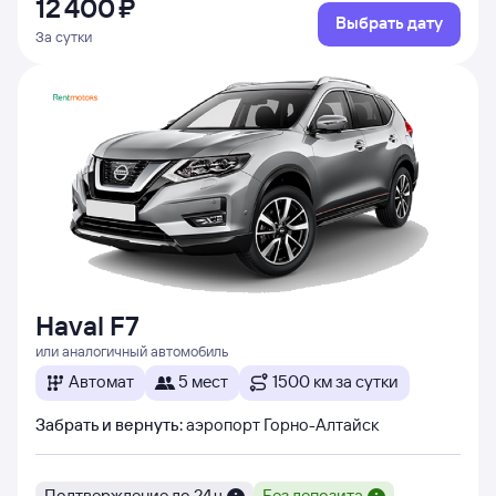
12 ⁠400 ⁠₽
Выбрать дату
За сутки
Haval F7
или аналогичный автомобиль
Автомат
5 мест
1500 км за сутки
Забрать и вернуть
:
аэропорт Горно-Алтайск
Подтверждение до 24 ч
Без депозита