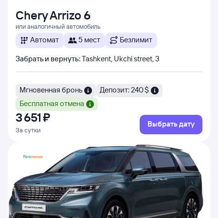
Chery Arrizo 6
или аналогичный автомобиль
Автомат
5 мест
Безлимит
Забрать и вернуть
:
Tashkent, Ukchi street, 3
Мгновенная бронь
Депозит: 240 $
Бесплатная отмена
3 ⁠651 ⁠₽
Выбрать дату
За сутки