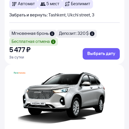
Автомат
5 мест
Безлимит
Забрать и вернуть
:
Tashkent, Ukchi street, 3
Мгновенная бронь
Депозит: 320 $
Бесплатная отмена
5 ⁠477 ⁠₽
Выбрать дату
За сутки