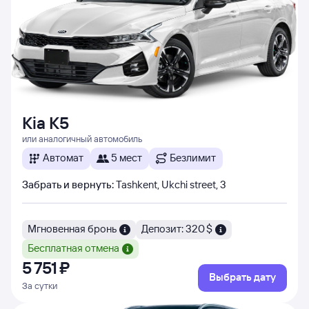
Kia K5
или аналогичный автомобиль
Автомат
5 мест
Безлимит
Забрать и вернуть
:
Tashkent, Ukchi street, 3
Мгновенная бронь
Депозит: 320 $
Бесплатная отмена
5 ⁠751 ⁠₽
Выбрать дату
За сутки