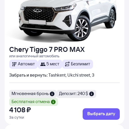
Chery Tiggo 7 PRO MAX
или аналогичный автомобиль
Автомат
5 мест
Безлимит
Забрать и вернуть
:
Tashkent, Ukchi street, 3
Мгновенная бронь
Депозит: 240 $
Бесплатная отмена
4 ⁠108 ⁠₽
Выбрать дату
За сутки