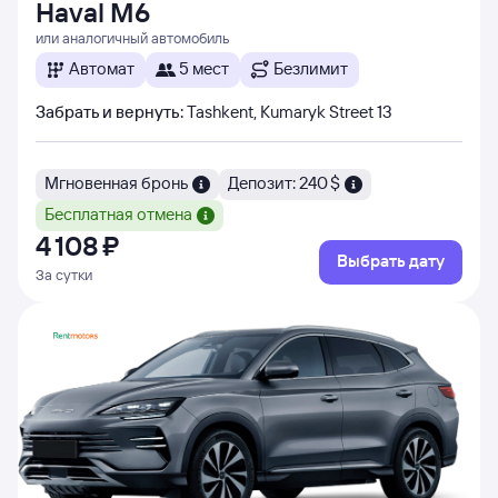
Haval M6
или аналогичный автомобиль
Автомат
5 мест
Безлимит
Забрать и вернуть
:
Tashkent, Kumaryk Street 13
Мгновенная бронь
Депозит: 240 $
Бесплатная отмена
4 ⁠108 ⁠₽
Выбрать дату
За сутки