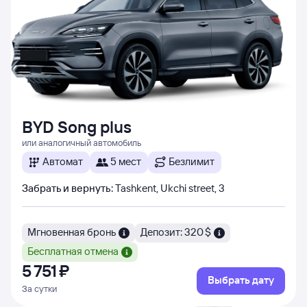
BYD Song plus
или аналогичный автомобиль
Автомат
5 мест
Безлимит
Забрать и вернуть
:
Tashkent, Ukchi street, 3
Мгновенная бронь
Депозит: 320 $
Бесплатная отмена
5 ⁠751 ⁠₽
Выбрать дату
За сутки