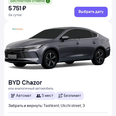
Бесплатная отмена
5 ⁠751 ⁠₽
Выбрать дату
За сутки
BYD Chazor
или аналогичный автомобиль
Автомат
5 мест
Безлимит
Забрать и вернуть
:
Tashkent, Ukchi street, 3